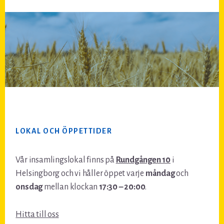
Footer
LOKAL OCH ÖPPETTIDER
Vår insamlingslokal finns på
Rundgången 10
i
Helsingborg och vi håller öppet varje
måndag
och
onsdag
mellan klockan
17:30 – 20:00
.
Hitta till oss