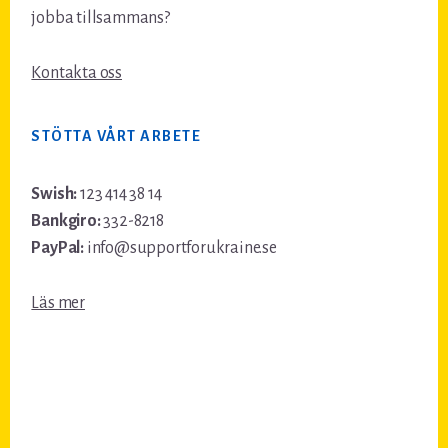
jobba tillsammans?
Kontakta oss
STÖTTA VÅRT ARBETE
Swish:
123 414 38 14
Bankgiro:
332-8218
PayPal:
info@supportforukraine.se
Läs mer