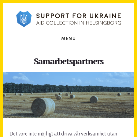
Skip
Skip
to
to
content
footer
MENU
Samarbetspartners
Det vore inte möjligt att driva vår verksamhet utan